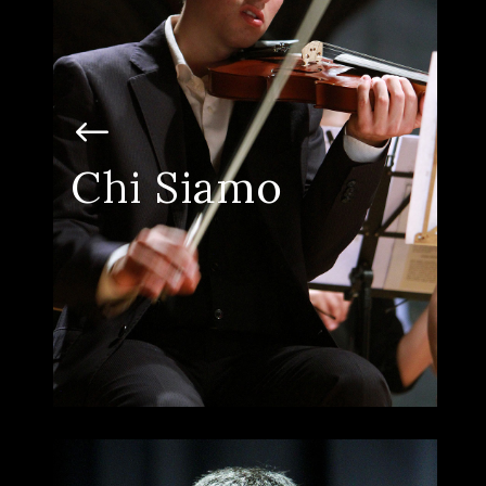
Dietro ogni nota, una storia che
emoziona.
Scopri chi siamo, la nostra missione e la
passione che ci guida ogni giorno verso
Chi Siamo
l’inclusione e la valorizzazione di ogni
individuo attraverso la musica.
SCOPRI DI PIÙ