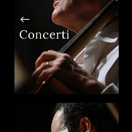
L’emozione di un palco
condiviso.
Esibizioni che celebrano il talento e il
Concerti
lavoro di squadra, regalando momenti di
pura magia sia ai musicisti che al pubblico.
I PROSSIMI CONCERTI